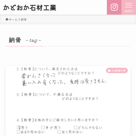
かどおか石材工業
MENU
ホーム
納骨
納骨
– tag –
お客様の声